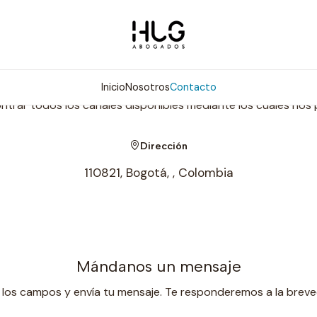
Inicio
Contacto
Contáctanos
Inicio
Nosotros
Contacto
trar todos los canales disponibles mediante los cuales nos
Dirección
110821, Bogotá, , Colombia
Mándanos un mensaje
 los campos y envía tu mensaje. Te responderemos a la breve