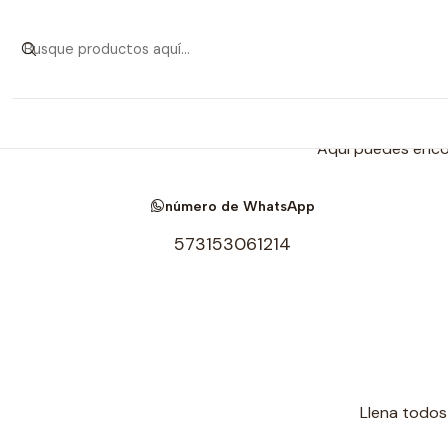
Aquí puedes encon
número de WhatsApp
573153061214
Llena todos